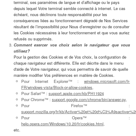
terminal, ses paramètres de langue et d’affichage ou le pays
depuis lequel Votre terminal semble connecté à internet. Le cas
échéant, nous déclinons toute responsabilité pour les
conséquences liées au fonctionnement dégradé de Nos Services
résultant de l’impossibilité pour Nous d’enregistrer ou de consulter
les Cookies nécessaires à leur fonctionnement et que vous auriez
refusés ou supprimés.
Comment exercer vos choix selon le navigateur que vous
utilisez?
Pour la gestion des Cookies et de Vos choix, la configuration de
chaque navigateur est différente. Elle est décrite dans le menu
d'aide de Votre navigateur, qui vous permettra de savoir de quelle
manière modifier Vos préférences en matière de Cookies.
Pour Internet Explorer™ :
windows.microsoft.com/fr-
FR/windows-vista/Block-or-allow-cookies
,
Pour Safari™ :
support.apple.com/kb/PH11924
Pour Chrome™ :
support.google.com/chrome/bin/answer.py
,
Pour Firefox™ :
support.mozilla.org/fr/kb/Activer%20et%20d%C3%A9sactiver%
Pour Opera™ :
help.opera.com/Windows/10.20/fr/cookies.html
,
etc.