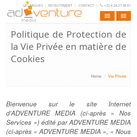
LANGUES
RECRUTEMENT
CONTACT
+33 6 24.27.38.81
ACCUEIL
Politique de Protection de
la Vie Privée en matière de
NOUS
Cookies
DISPLAY
VIDEO
Home
/
Vie Privée
MOBILE
SOCIAL
Bienvenue sur le site Internet
d'ADVENTURE MEDIA (ci-après « Nos
Services ») édité par ADVENTURE MEDIA
(ci-après « ADVENTURE MEDIA », « Nous