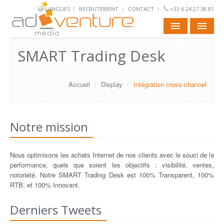
LANGUES
RECRUTEMENT
CONTACT
+33 6 24.27.38.81
ACCUEIL
SMART Trading Desk
NOUS
Accueil
/
Display
/
Intégration cross-channel
DISPLAY
VIDEO
Notre mission
MOBILE
Nous optimisons les achats Internet de nos clients avec le souci de la
SOCIAL
performance, quels que soient les objectifs : visibilité, ventes,
notoriété. Notre SMART Trading Desk est 100% Transparent, 100%
RTB, et 100% Innovant.
Derniers Tweets